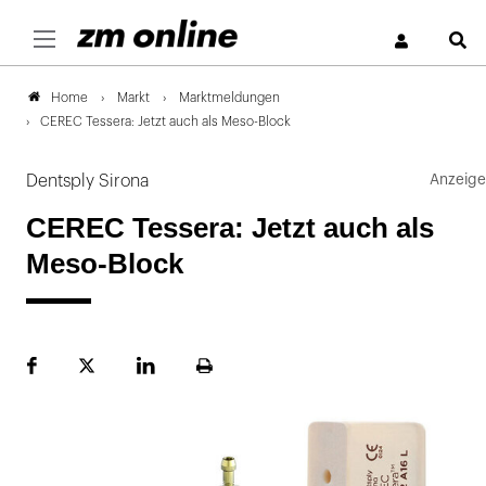
S
Markt
Marktmeldungen
Home
CEREC Tessera: Jetzt auch als Meso-Block
Dentsply Sirona
CEREC Tessera: Jetzt auch als
Meso-Block
Facebook
Plattform
LinekdIn
Seite
X
ausdrucken