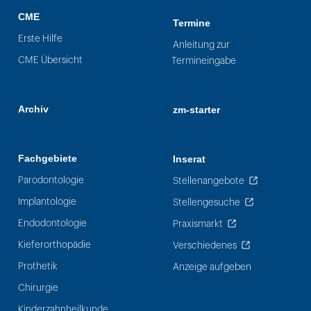
CME
Termine
Erste Hilfe
Anleitung zur
CME Übersicht
Termineingabe
Archiv
zm-starter
Fachgebiete
Inserat
Parodontologie
Stellenangebote
Implantologie
Stellengesuche
Endodontologie
Praxismarkt
Kieferorthopädie
Verschiedenes
Prothetik
Anzeige aufgeben
Chirurgie
Kinderzahnheilkunde