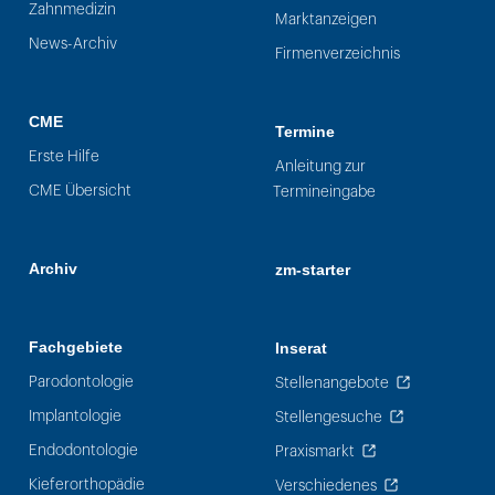
Zahnmedizin
Marktanzeigen
News-Archiv
Firmenverzeichnis
CME
Termine
Erste Hilfe
Anleitung zur
CME Übersicht
Termineingabe
Archiv
zm-starter
Fachgebiete
Inserat
Parodontologie
Stellenangebote
Implantologie
Stellengesuche
Endodontologie
Praxismarkt
Kieferorthopädie
Verschiedenes