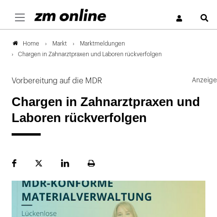
S
Markt
Marktmeldungen
Home
Chargen in Zahnarztpraxen und Laboren rückverfolgen
Vorbereitung auf die MDR
Chargen in Zahnarztpraxen und
Laboren rückverfolgen
Facebook
Plattform
LinekdIn
Seite
X
ausdrucken