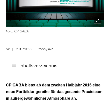
Lightbox
Foto: CP GABA
öffnen
mr
23.07.2016
Prophylaxe
Inhaltsverzeichnis
Neueste Erkenntnisse zu Prophylaxe-Themen
CP GABA bietet ab dem zweiten Halbjahr 2016 eine
neue Fortbildungsreihe für das gesamte Praxisteam
Im Überblick
in außergewöhnlicher Atmosphäre an.