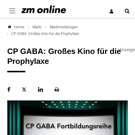
S
Markt
Marktmeldungen
Home
CP GABA: Großes Kino für die Prophylaxe
CP GABA: Großes Kino für die
Prophylaxe
Facebook
Plattform
LinekdIn
Seite
X
ausdrucken