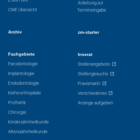
Erste Hilfe
Anleitung zur
CME Übersicht
Termineingabe
Archiv
zm-starter
Fachgebiete
Inserat
Parodontologie
Stellenangebote
Implantologie
Stellengesuche
Endodontologie
Praxismarkt
Kieferorthopädie
Verschiedenes
Prothetik
Anzeige aufgeben
Chirurgie
Kinderzahnheilkunde
Alterszahnheilkunde