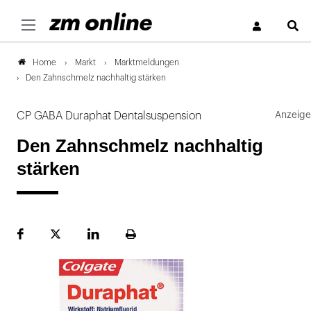
S
Markt
Marktmeldungen
Home
Den Zahnschmelz nachhaltig stärken
CP GABA Duraphat Dentalsuspension
Den Zahnschmelz nachhaltig
stärken
Facebook
Plattform
LinekdIn
Seite
X
ausdrucken