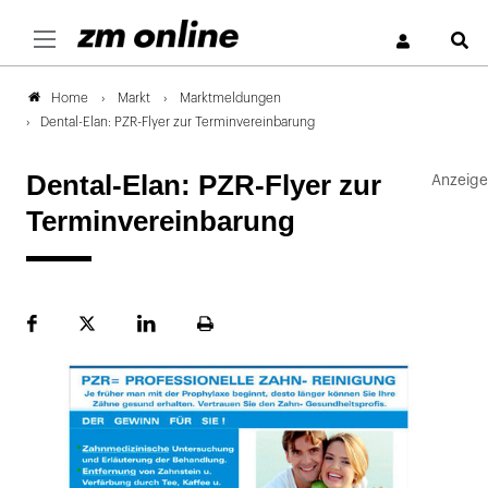
S
Markt
Marktmeldungen
Home
Dental-Elan: PZR-Flyer zur Terminvereinbarung
Dental-Elan: PZR-Flyer zur
Terminvereinbarung
Facebook
Plattform
LinekdIn
Seite
X
ausdrucken