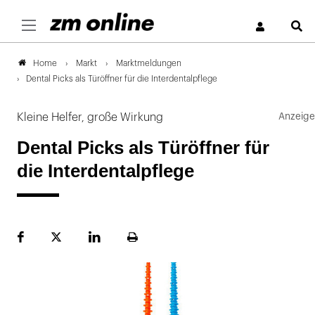
S
Markt
Marktmeldungen
Home
Dental Picks als Türöffner für die Interdentalpflege
Kleine Helfer, große Wirkung
Dental Picks als Türöffner für
die Interdentalpflege
Facebook
Plattform
LinekdIn
Seite
X
ausdrucken