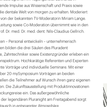
nde Impulse aus Wissenschaft und Praxis sowie
 die dentale Welt von morgen zu erhalten. Moderiert
g von der bekannten TV-Moderatorin Miriam Lange.
 Leitung sowie Co-Moderation übernimmt wie in den
f. Dr. med. Dr. med. dent. Nils-Claudius Gellrich.
ten – Personal entwickeln – unternehmerisch
n bilden die drei Säulen des Pluradent
, Zahntechniker sowie Existenzgründer erleben ein
enspektrum. Hochkarätige Referenten und Experten
nte Vorträge und individuelle Seminare. Mit einer
über 20 mySymposium Vorträgen an beiden
tellen die Teilnehmer auf Wunsch ihren ganz eigenen
 Die Zukunftsausstellung mit Produktinnovationen
deckungsreise ein. Das außergewöhnliche
er legendären Pluranight am Freitagabend sorgt
stausch in entspannter Atmosphäre.