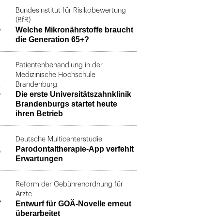
Bundesinstitut für Risikobewertung
1
(BfR)
Welche Mikronährstoffe braucht
die Generation 65+?
Patientenbehandlung in der
Medizinische Hochschule
2
Brandenburg
Die erste Universitätszahnklinik
Brandenburgs startet heute
ihren Betrieb
Deutsche Multicenterstudie
3
Parodontaltherapie-App verfehlt
Erwartungen
Reform der Gebührenordnung für
4
Ärzte
Entwurf für GOÄ-Novelle erneut
überarbeitet