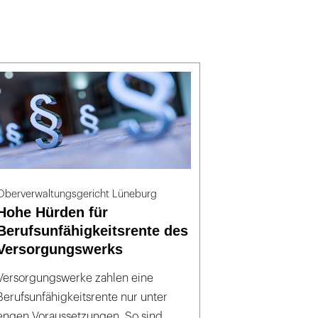
Oberverwaltungsgericht Lüneburg
Hohe Hürden für
Berufsunfähigkeitsrente des
Versorgungswerks
Versorgungswerke zahlen eine
Berufsunfähigkeitsrente nur unter
engen Voraussetzungen. So sind