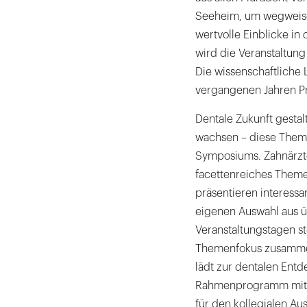
Seeheim, um wegweise
wertvolle Einblicke in
wird die Veranstaltun
Die wissenschaftliche
vergangenen Jahren Pro
Dentale Zukunft gestal
wachsen – diese Theme
Symposiums. Zahnärzte
facettenreiches Them
präsentieren interessa
eigenen Auswahl aus 
Veranstaltungstagen s
Themenfokus zusammen.
lädt zur dentalen Ent
Rahmenprogramm mit d
für den kollegialen Au