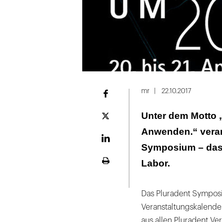
mr
22.10.2017
Facebook
Unter dem Motto „
Plattform
X
Anwenden.“ verans
LinekdIn
Symposium – das 
Labor.
Seite
ausdrucken
Das Pluradent Symposiu
Veranstaltungskalender
aus allen Pluradent Ve