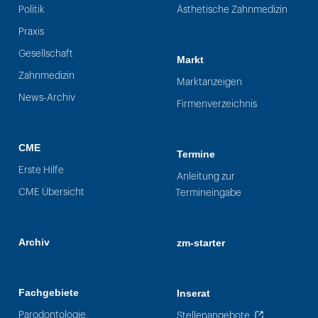
Politik
Ästhetische Zahnmedizin
Praxis
Gesellschaft
Markt
Zahnmedizin
Marktanzeigen
News-Archiv
Firmenverzeichnis
CME
Termine
Erste Hilfe
Anleitung zur
CME Übersicht
Termineingabe
Archiv
zm-starter
Fachgebiete
Inserat
Parodontologie
Stellenangebote