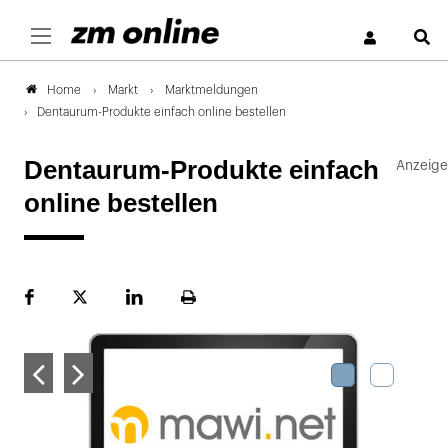
S
Markt
Marktmeldungen
Home
Dentaurum-Produkte einfach online bestellen
Dentaurum-Produkte einfach
online bestellen
Facebook
Plattform
LinekdIn
Seite
X
ausdrucken