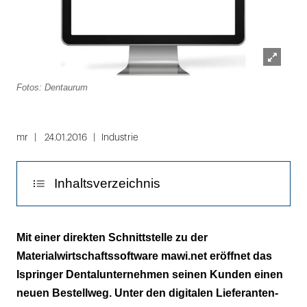
Lightbox
Fotos: Dentaurum
öffnen
Folie
1
mr
24.01.2016
Industrie
von
2
Inhaltsverzeichnis
In der Praxis erprobt und bestätigt
Mit einer direkten Schnittstelle zu der
Materialwirtschaftssoftware mawi.net eröffnet das
Material verwalten mit mawi.net
Ispringer Dentalunternehmen seinen Kunden einen
neuen Bestellweg. Unter den digitalen Lieferanten-