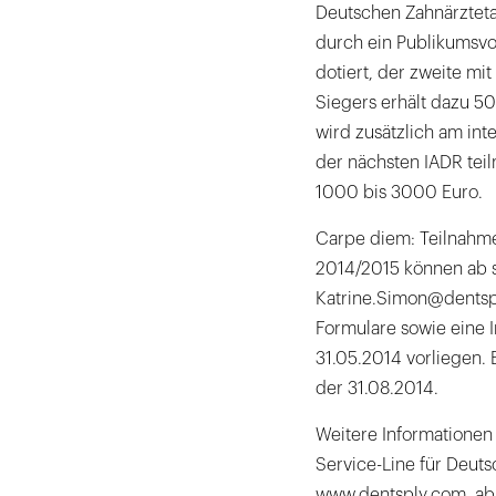
Deutschen Zahnärzteta
durch ein Publikumsvot
dotiert, der zweite mi
Siegers erhält dazu 5
wird zusätzlich am in
der nächsten IADR tei
1000 bis 3000 Euro.
Carpe diem: Teilnahme
2014/2015 können ab s
Katrine.Simon@dentspl
Formulare sowie eine 
31.05.2014 vorliegen. 
der 31.08.2014.
Weitere Informationen
Service-Line für Deut
www.dentsply.com abr