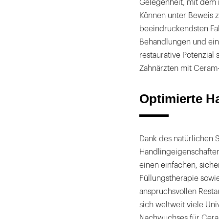
Gelegenheit, mit dem 
Können unter Beweis zu
beeindruckendsten Fall
Behandlungen und ein
restaurative Potenzial
Zahnärzten mit Ceram-
Optimierte H
Dank des natürlichen 
Handlingeigenschaft
einen einfachen, sich
Füllungstherapie sowi
anspruchsvollen Resta
sich weltweit viele Un
Nachwuchses für Cera