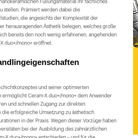
nanokeramischen Füllungsmaterial ihr fachliches
 stellen. Prämiert werden dabei die
studien, die angesichts der Komplexität der
er herausragenden Ästhetik belegen, welches große
 sich bereits den noch wenig erfahrenen, angehenden
X duo+/mono+ eröffnet.
andlingeigenschaften
Schichtkonzeptes und seiner optimierten
en ermöglicht Ceram-X duo+/mono+ dem Anwender
eren und schnellen Zugang zur direkten
e die erfolgreiche Umsetzung zu ästhetisch
urationen in der Praxis. Wegen dieser Vorzüge haben
iversitäten bei der Ausbildung des zahnärztlichen
m-X duo+/mono+ entschieden – und für die