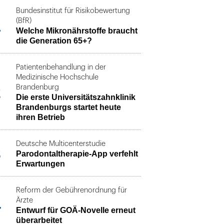
Bundesinstitut für Risikobewertung
1
(BfR)
Welche Mikronährstoffe braucht
die Generation 65+?
Patientenbehandlung in der
Medizinische Hochschule
2
Brandenburg
Die erste Universitätszahnklinik
Brandenburgs startet heute
ihren Betrieb
Deutsche Multicenterstudie
3
Parodontaltherapie-App verfehlt
Erwartungen
Reform der Gebührenordnung für
4
Ärzte
Entwurf für GOÄ-Novelle erneut
überarbeitet