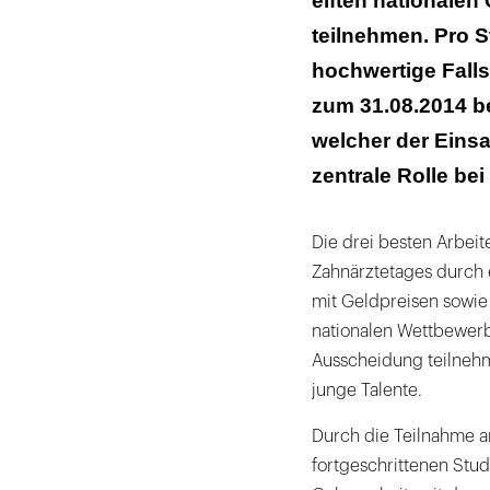
elften nationalen
teilnehmen. Pro St
hochwertige Fall
zum 31.08.2014 be
welcher der Eins
zentrale Rolle be
Die drei besten Arbe
Zahnärztetages durch 
mit Geldpreisen sowie
nationalen Wettbewerbs
Ausscheidung teilnehm
junge Talente.
Durch die Teilnahme a
fortgeschrittenen Stu