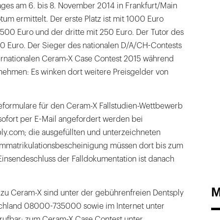
ges am 6. bis 8. November 2014 in Frankfurt/Main
um ermittelt. Der erste Platz ist mit 1000 Euro
t 500 Euro und der dritte mit 250 Euro. Der Tutor des
00 Euro. Der Sieger des nationalen D/A/CH-Contests
ternationalen Ceram-X Case Contest 2015 während
lnehmen: Es winken dort weitere Preisgelder von
formulare für den Ceram-X Fallstudien-Wettbewerb
ofort per E-Mail angefordert werden bei
y.com; die ausgefüllten und unterzeichneten
Immatrikulationsbescheinigung müssen dort bis zum
Einsendeschluss der Falldokumentation ist danach
M
 zu Ceram-X sind unter der gebührenfreien Dentsply
schland 08000-735000 sowie im Internet unter
ufbar; zum Ceram-X Case Contest unter