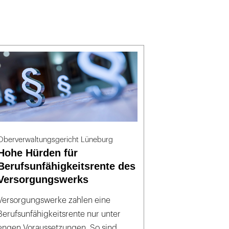
Oberverwaltungsgericht Lüneburg
Hohe Hürden für
Berufsunfähigkeitsrente des
Versorgungswerks
Versorgungswerke zahlen eine
Berufsunfähigkeitsrente nur unter
engen Voraussetzungen. So sind