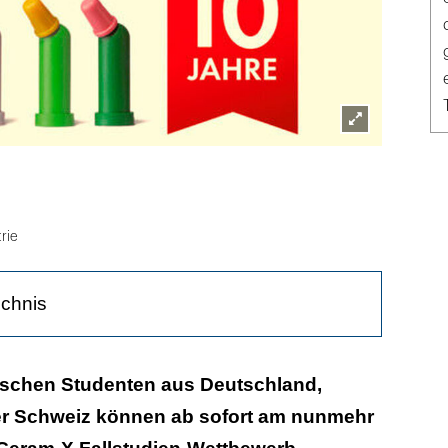
Lightbox
öffnen
rie
ichnis
ndlingeigenschaften
ischen Studenten aus Deutschland,
er Schweiz können ab sofort am nunmehr
ung beim Deutschen Zahnärztetag 2014