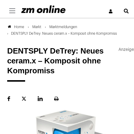
S
Markt
Marktmeldungen
Home
DENTSPLY DeTrey: Neues ceram.x – Komposit ohne Kompromiss
DENTSPLY DeTrey: Neues
ceram.x – Komposit ohne
Kompromiss
Facebook
Plattform
LinekdIn
Seite
X
ausdrucken