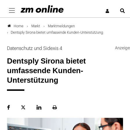
S
Markt
Marktmeldungen
Home
Dentsply Sirona bietet umfassende Kunden-Unterstützung
Datenschutz und Sidexis 4
Dentsply Sirona bietet
umfassende Kunden-
Unterstützung
Facebook
Plattform
LinekdIn
Seite
X
ausdrucken