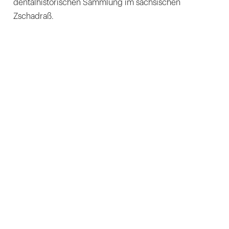
dentalhistorischen Sammlung im sächsischen
Zschadraß.