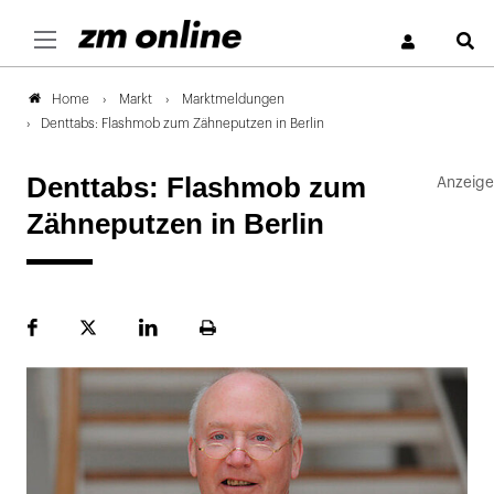
S
Markt
Marktmeldungen
Home
Denttabs: Flashmob zum Zähneputzen in Berlin
Denttabs: Flashmob zum
Zähneputzen in Berlin
Facebook
Plattform
LinekdIn
Seite
X
ausdrucken