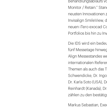
Behandlungsablaufs vor
Monitor / Retain.” St
neusten Innovationen z
Invisalign SmileView, 
neuen iTero exocad Con
Portfolios bis hin zu I
Die IDS wird ein bede
fünf Messetage hinweg
Align Messestandes w
internationalen Refere
Themen als auch das T
Schwendicke, Dr. Ingo 
Dr. Karla Soto (USA), D
Reinhardt (Kanada), Dr
zählen zu den bestätig
Markus Sebastian, Exec