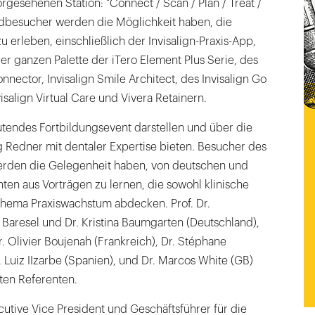
gesehenen Station: “Connect / Scan / Plan / Treat /
andbesucher werden die Möglichkeit haben, die
u erleben, einschließlich der Invisalign-Praxis-App,
der ganzen Palette der iTero Element Plus Serie, des
nector, Invisalign Smile Architect, des Invisalign Go
nvisalign Virtual Care und Vivera Retainern.
utendes Fortbildungsevent darstellen und über die
 Redner mit dentaler Expertise bieten. Besucher des
erden die Gelegenheit haben, von deutschen und
nten aus Vorträgen zu lernen, die sowohl klinische
hema Praxiswachstum abdecken. Prof. Dr.
Baresel und Dr. Kristina Baumgarten (Deutschland),
r. Olivier Boujenah (Frankreich), Dr. Stéphane
. Luiz IIzarbe (Spanien), und Dr. Marcos White (GB)
ten Referenten.
utive Vice President und Geschäftsführer für die