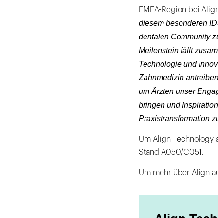
EMEA-Region bei Align
diesem besonderen IDS-
dentalen Community z
Meilenstein fällt zusa
Technologie und Innova
Zahnmedizin antreiben.
um Ärzten unser Engag
bringen und Inspiratio
Praxistransformation 
Um Align Technology au
Stand A050/C051.
Um mehr über Align auf