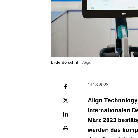
Align
Bildunterschrift
01.03.2023
Facebook
Align Technology
Plattform
X
Internationalen D
LinekdIn
März 2023 bestäti
werden das komple
Seite
ausdrucken