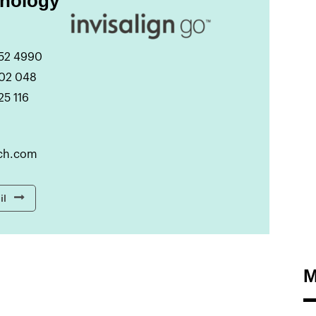
hnology
52 4990
02 048
25 116
ch.com
il
M