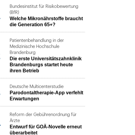
Bundesinstitut für Risikobewertung
1
(BfR)
Welche Mikronährstoffe braucht
die Generation 65+?
Patientenbehandlung in der
Medizinische Hochschule
2
Brandenburg
Die erste Universitätszahnklinik
Brandenburgs startet heute
ihren Betrieb
Deutsche Multicenterstudie
3
Parodontaltherapie-App verfehlt
Erwartungen
Reform der Gebührenordnung für
4
Ärzte
Entwurf für GOÄ-Novelle erneut
überarbeitet