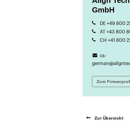
Align Tec
GmbH
DE +49 800 2
AT +43 800 8
CH +41 800 2
cs-
german@alignte
Zum Firmenprof
Zur Übersicht