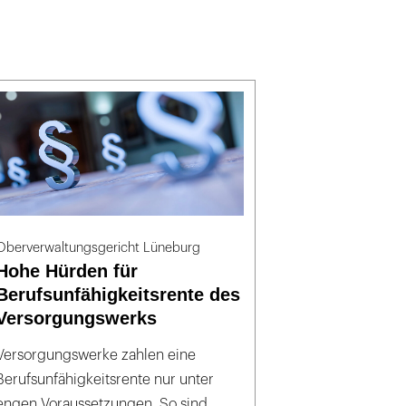
Oberverwaltungsgericht Lüneburg
Hohe Hürden für
Berufsunfähigkeitsrente des
Versorgungswerks
Versorgungswerke zahlen eine
Berufsunfähigkeitsrente nur unter
engen Voraussetzungen. So sind