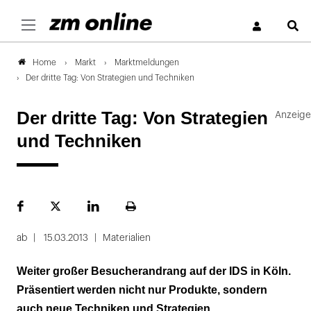
S
Markt
Marktmeldungen
Home
Der dritte Tag: Von Strategien und Techniken
Der dritte Tag: Von Strategien
und Techniken
Facebook
Plattform
LinekdIn
Seite
X
ausdrucken
ab
15.03.2013
Materialien
Weiter großer Besucherandrang auf der IDS in Köln.
Präsentiert werden nicht nur Produkte, sondern
auch neue Techniken und Strategien.