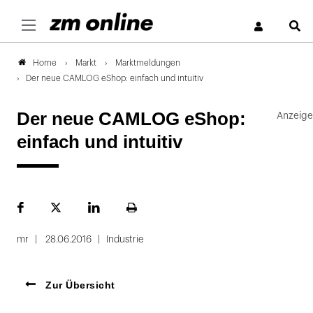
S
Markt
Marktmeldungen
Home
Der neue CAMLOG eShop: einfach und intuitiv
Der neue CAMLOG eShop:
einfach und intuitiv
Facebook
Plattform
LinekdIn
Seite
X
ausdrucken
mr
28.06.2016
Industrie
Zur Übersicht