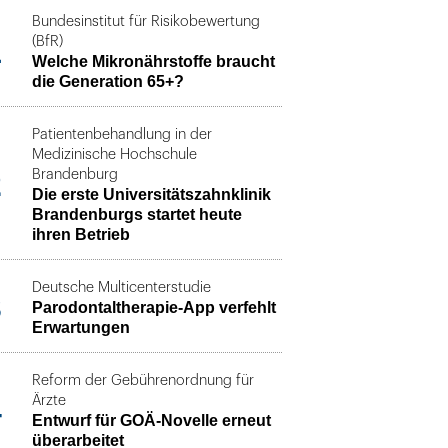
Bundesinstitut für Risikobewertung
1
(BfR)
Welche Mikronährstoffe braucht
die Generation 65+?
Patientenbehandlung in der
Medizinische Hochschule
2
Brandenburg
Die erste Universitätszahnklinik
Brandenburgs startet heute
ihren Betrieb
Deutsche Multicenterstudie
3
Parodontaltherapie-App verfehlt
Erwartungen
Reform der Gebührenordnung für
4
Ärzte
Entwurf für GOÄ-Novelle erneut
überarbeitet