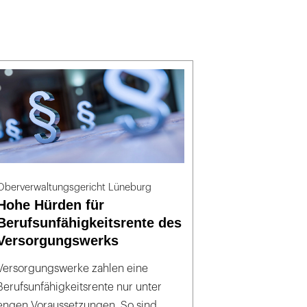
Oberverwaltungsgericht Lüneburg
Hohe Hürden für
Berufsunfähigkeitsrente des
Versorgungswerks
Versorgungswerke zahlen eine
Berufsunfähigkeitsrente nur unter
engen Voraussetzungen. So sind