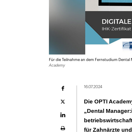
Für die Teilnahme an dem Fernstudium Dental M
Academy
16.07.2024
Facebook
Die OPTI Academy 
Plattform
X
„Dental Manager:i
LinekdIn
betriebswirtschaft
für Zahnärzte un