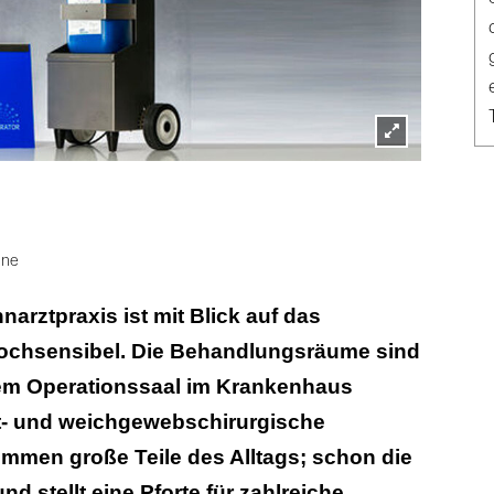
Lightbox
öffnen
ene
narztpraxis ist mit Blick auf das
 hochsensibel. Die Behandlungsräume sind
em Operationssaal im Krankenhaus
rt- und weichgewebschirurgische
men große Teile des Alltags; schon die
d stellt eine Pforte für zahlreiche