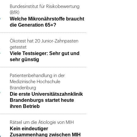
Bundesinstitut für Risikobewertung
1
(BfR)
Welche Mikronährstoffe braucht
die Generation 65+?
Ökotest hat 20 Junior-Zahnpasten
2
getestet
Viele Testsieger: Sehr gut und
sehr günstig
Patientenbehandlung in der
Medizinische Hochschule
3
Brandenburg
Die erste Universitätszahnklinik
Brandenburgs startet heute
ihren Betrieb
Rätsel um die Ätiologie von MIH
Kein eindeutiger
4
Zusammenhang zwischen MIH