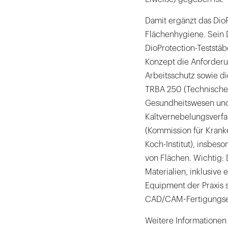
Damit ergänzt das Dio
Flächenhygiene. Sein D
DioProtection-Teststäb
Konzept die Anforderu
Arbeitsschutz sowie di
TRBA 250 (Technische R
Gesundheitswesen und 
Kaltvernebelungsverf
(Kommission für Krank
Koch-Institut), insbes
von Flächen. Wichtig: 
Materialien, inklusive 
Equipment der Praxis s
CAD/CAM-Fertigungsei
Weitere Informationen