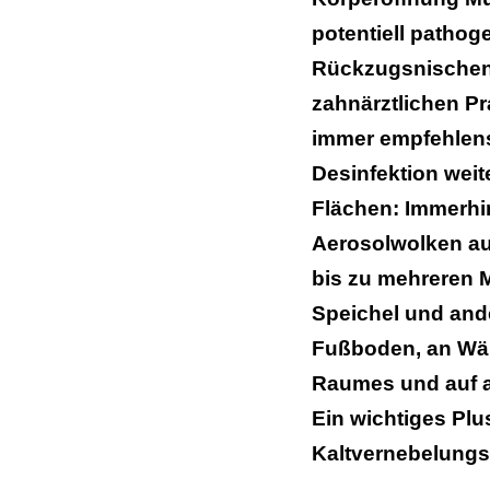
potentiell pathoge
Rückzugsnischen.
zahnärztlichen Pr
immer empfehlens
Desinfektion weit
Flächen: Immerhi
Aerosolwolken a
bis zu mehreren M
Speichel und and
Fußboden, an Wän
Raumes und auf a
Ein wichtiges Plus
Kaltvernebelungs