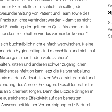
Sa
mmer Extremfälle sein, schließlich sollte jede
S
r Gesunderhaltung von Patient und Team sowie des
 Praxis tunlichst verhindert werden – damit es nicht
Sp
Bei Einhaltung der geltenden Qualitätsstandards in
we
tionskontrolle hätten wir das vermeiden können.“
S
 sich buchstäblich nicht einfach wegwischen: Kleine
nnenden Hygienealltag sind menschlich und nicht auf
Mikroorganismen finden viele „sichere“
alten, Ritzen und anderen schwer zugänglichen
lächendesinfektion kann jetzt die Kaltvernebelung
arats mit den Wirksubstanzen Wasserstoffperoxid und
rwendung des Aerosol-Erzeugers DiosolGenerator für
s an Sicherheit sorgen. Denn die Biozide dringen in
e ausreichende Effektivität auf den benetzten
i Anwesenheit kleiner Verunreinigungen (z.B. durch