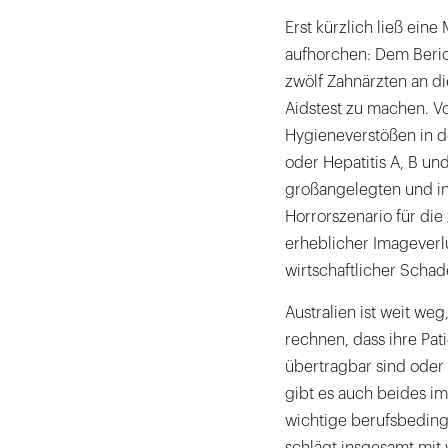
Erst kürzlich ließ ein
aufhorchen: Dem Berich
zwölf Zahnärzten an 
Aidstest zu machen.
Hygieneverstößen in d
oder Hepatitis A, B und
großangelegten und in 
Horrorszenario für die
erheblicher Imageverl
wirtschaftlicher Schad
Australien ist weit we
rechnen, dass ihre Pat
übertragbar sind oder
gibt es auch beides im
wichtige berufsbeding
schlägt insgesamt mit