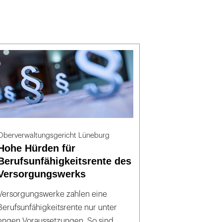
Oberverwaltungsgericht Lüneburg
Hohe Hürden für
Berufsunfähigkeitsrente des
Versorgungswerks
Versorgungswerke zahlen eine
Berufsunfähigkeitsrente nur unter
engen Voraussetzungen. So sind