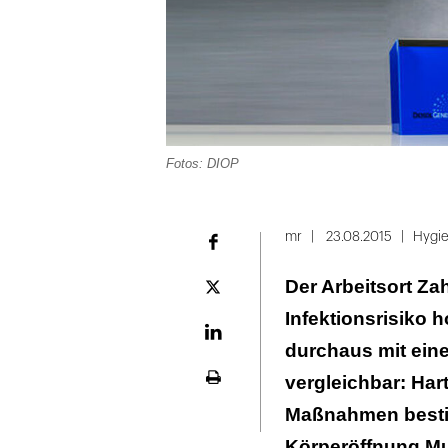
Fotos: DIOP
Folie
1
mr
23.08.2015
Hygi
Facebook
von
Der Arbeitsort Zah
2
Plattform
X
Infektionsrisiko
LinekdIn
durchaus mit ein
vergleichbar: Ha
Seite
ausdrucken
Maßnahmen bestim
Körperöffnung Mun