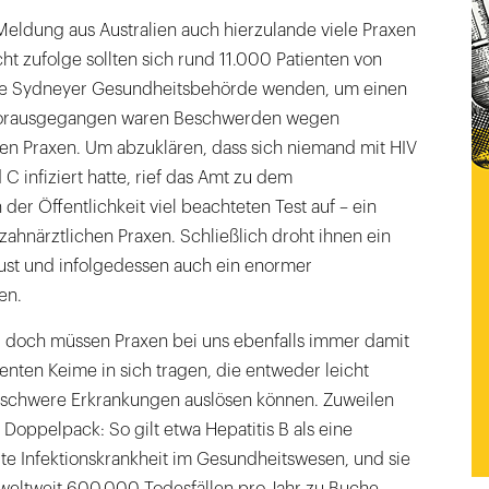
e Meldung aus Australien auch hierzulande viele Praxen
t zufolge sollten sich rund 11.000 Patienten von
die Sydneyer Gesundheitsbehörde wenden, um einen
 Vorausgegangen waren Beschwerden wegen
en Praxen. Um abzuklären, dass sich niemand mit HIV
 C infiziert hatte, rief das Amt zu dem
der Öffentlichkeit viel beachteten Test auf – ein
 zahnärztlichen Praxen. Schließlich droht ihnen ein
ust und infolgedessen auch ein enormer
en.
g, doch müssen Praxen bei uns ebenfalls immer damit
ienten Keime in sich tragen, die entweder leicht
 schwere Erkrankungen auslösen können. Zuweilen
 Doppelpack: So gilt etwa Hepatitis B als eine
te Infektionskrankheit im Gesundheitswesen, und sie
 weltweit 600.000 Todesfällen pro Jahr zu Buche.