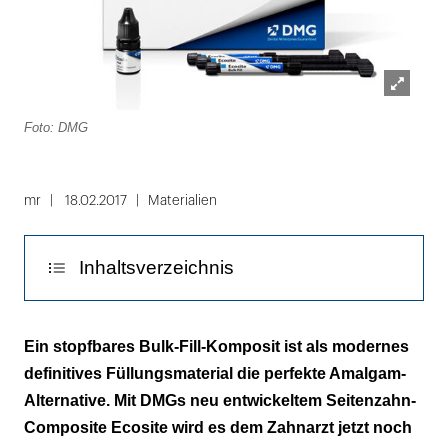
Lightbox
Foto: DMG
öffnen
mr
18.02.2017
Materialien
Inhaltsverzeichnis
Hohe Sicherheit – ohne zu schickten
Ein stopfbares Bulk-Fill-Komposit ist als modernes
definitives Füllungsmaterial die perfekte Amalgam-
Einfaches Handling
Alternative. Mit DMGs neu entwickeltem Seitenzahn-
Composite Ecosite wird es dem Zahnarzt jetzt noch