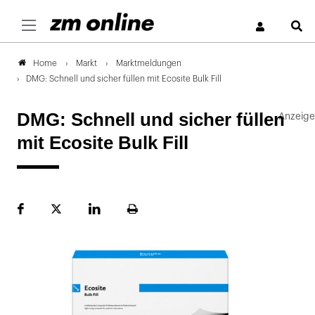
S
Markt
Marktmeldungen
Home
DMG: Schnell und sicher füllen mit Ecosite Bulk Fill
DMG: Schnell und sicher füllen
mit Ecosite Bulk Fill
Facebook
Plattform
LinekdIn
Seite
X
ausdrucken