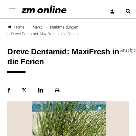
S
Markt
Marktmeldungen
Home
Dreve Dentamid: MaxiFresh in die Ferien
Dreve Dentamid: MaxiFresh in
die Ferien
Facebook
Plattform
LinekdIn
Seite
X
ausdrucken