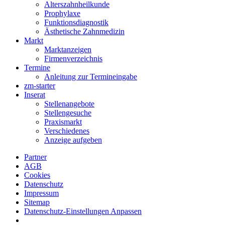
Alterszahnheilkunde
Prophylaxe
Funktionsdiagnostik
Ästhetische Zahnmedizin
Markt
Marktanzeigen
Firmenverzeichnis
Termine
Anleitung zur Termineingabe
zm-starter
Inserat
Stellenangebote
Stellengesuche
Praxismarkt
Verschiedenes
Anzeige aufgeben
Partner
AGB
Cookies
Datenschutz
Impressum
Sitemap
Datenschutz-Einstellungen Anpassen