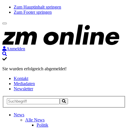
Zum Hauptinhalt springen
Zum Footer springen
Anmelden
Suche
Sie wurden erfolgreich abgemeldet!
Kontakt
Mediadaten
Newsletter
Suche
Suche
Suche
starten
News
Alle News
Politik