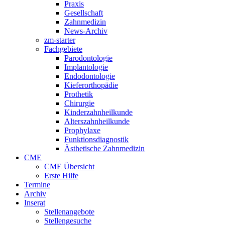
Praxis
Gesellschaft
Zahnmedizin
News-Archiv
zm-starter
Fachgebiete
Parodontologie
Implantologie
Endodontologie
Kieferorthopädie
Prothetik
Chirurgie
Kinderzahnheilkunde
Alterszahnheilkunde
Prophylaxe
Funktionsdiagnostik
Ästhetische Zahnmedizin
CME
CME Übersicht
Erste Hilfe
Termine
Archiv
Inserat
Stellenangebote
Stellengesuche