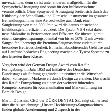
unverzichtbar, denn sie ist unter anderem maßgeblich für die
Spraynebel-Absaugung und somit für den Infektionsschutz
verantwortlich. Ohne Spraynebel-Absaugung breitet sich durch das
Kühlspray der Schnelllauf- und Ultraschallinstrumente im gesamten
Behandlungszimmer eine Aerosolwolke aus. Dank einer
Saugleistung von rund 300 l/min wird die daraus entstehende
Infektionsgefahr effizient reduziert. Die Tyscor VS 4 setzt dabei
neue Maßstäbe in Performance und Effizienz. Sie überzeugt mit
einem Energieeinsparungspotential von bis zu 50%. Dank zweier
Saugstufen überzeugt die Premium-Saugmaschine zudem durch
besondere Betriebssicherheit. Ein schallabsorbierendes Gehäuse und
auf Laufruhe bedachtes Engineering machen die Tyscor Systeme zu
den leisesten ihrer Klasse.
Vergeben wird der German Design Award vom Rat für
Formgebung. Im Jahr 1953 auf Initiative des Deutschen
Bundestages als Stiftung gegründet, unterstützt er die Wirtschaft
dabei, konsequent Markenwert durch Design zu erzielen. Das macht
den Rat für Formgebung zu einem der weltweit führenden
Kompetenzzentren für Kommunikation und Markenführung im
Bereich Design.
Martin Dürrstein, CEO der DÜRR DENTAL SE, zeigt sich erfreut
über die Auszeichnung: „Unsere Hochleistungs-Saugmaschinen
finden globale Anerkennung und Zuspruch in der