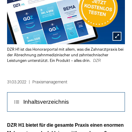
Lightbox
DZR H1 ist das Honorarportal mit allem, was die Zahnarztpraxis bei
öffnen
der Abrechnung zahnmedizinischer und zahntechnischer
DZR
Leistungen unterstützt. Ein Produkt – alles drin.
31.03.2022
Praxismanagement
Inhaltsverzeichnis
DZR H1 hat für jede Aufgabe die richtige
DZR H1 bietet für die gesamte Praxis einen enormen
Antwort