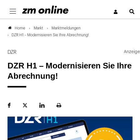
S
Markt
Marktmeldungen
Home
DZR H1 – Modernisieren Sie Ihre Abrechnung!
DZR
DZR H1 – Modernisieren Sie Ihre
Abrechnung!
Facebook
Plattform
LinekdIn
Seite
X
ausdrucken