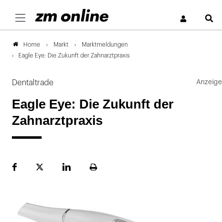
S
Markt
Marktmeldungen
Home
Eagle Eye: Die Zukunft der Zahnarztpraxis
Dentaltrade
Eagle Eye: Die Zukunft der
Zahnarztpraxis
Facebook
Plattform
LinekdIn
Seite
X
ausdrucken