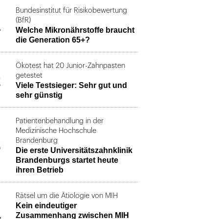
Bundesinstitut für Risikobewertung
1
(BfR)
Welche Mikronährstoffe braucht
die Generation 65+?
Ökotest hat 20 Junior-Zahnpasten
2
getestet
Viele Testsieger: Sehr gut und
sehr günstig
Patientenbehandlung in der
Medizinische Hochschule
3
Brandenburg
Die erste Universitätszahnklinik
Brandenburgs startet heute
ihren Betrieb
Rätsel um die Ätiologie von MIH
Kein eindeutiger
4
Zusammenhang zwischen MIH