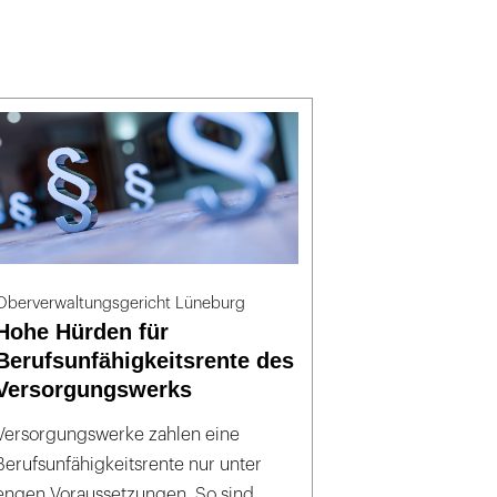
Oberverwaltungsgericht Lüneburg
Hohe Hürden für
Berufsunfähigkeitsrente des
Versorgungswerks
Versorgungswerke zahlen eine
Berufsunfähigkeitsrente nur unter
engen Voraussetzungen. So sind