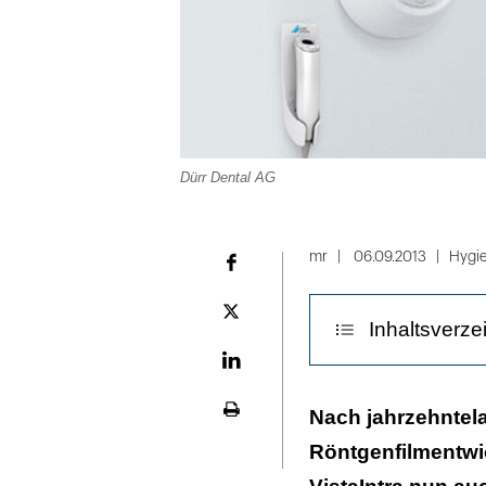
Dürr Dental AG
mr
06.09.2013
Hygi
Facebook
Plattform
Inhaltsverze
X
LinekdIn
Hohe Zuverläss
Nach jahrzehntela
Seite
ausdrucken
Röntgenfilmentwic