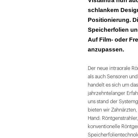
VistaIntra nun au
schlankem Design
Positionierung. D
Speicherfolien un
Auf Film- oder Fr
anzupassen.
Der neue intraorale Rö
als auch Sensoren und 
handelt es sich um das
jahrzehntelanger Erfah
uns stand der Systemge
bieten wir Zahnärzten,
Hand: Röntgenstrahler
konventionelle Röntge
Speicherfolientechnolo