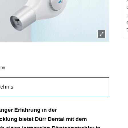
Lightbox
öffnen
ene
ichnis
igkeit, konstante Strahlung und Langlebigkeit
nger Erfahrung in der
klung bietet Dürr Dental mit dem