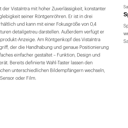
Sa
 der VistaIntra mit hoher Zuverlässigkeit, konstanter
S
lebigkeit seiner Röntgenröhren. Er ist in drei
ältlich und kann mit einer Fokusgröße von 0,4
Sp
kturen detailgetreu darstellen. Außerdem verfügt er
we
nprodukt-Anzeige. Am Röntgenkopf des VistaIntra
S
egriff, der die Handhabung und genaue Positionierung
faches einfacher gestaltet – Funktion, Design und
ät. Bereits definierte Wahl-Taster lassen den
schen unterschiedlichen Bildempfängern wechseln,
 Sensor oder Film.