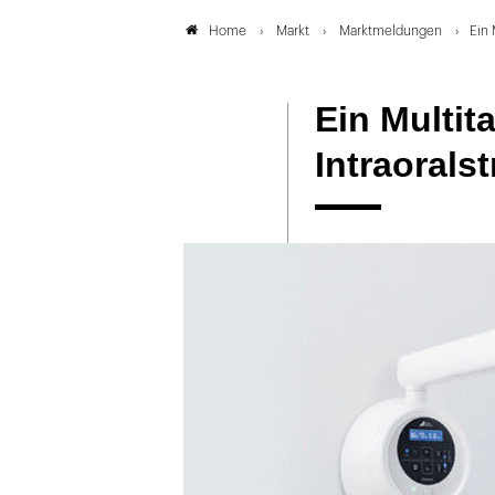
Markt
Marktmeldungen
Ein 
Home
Ein Multit
Intraoralst