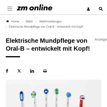
S
Markt
Marktmeldungen
Home
Elektrische Mundpflege von Oral-B – entwickelt mit Kopf!
Elektrische Mundpflege von
Oral-B – entwickelt mit Kopf!
Facebook
Plattform
LinekdIn
Seite
X
ausdrucken