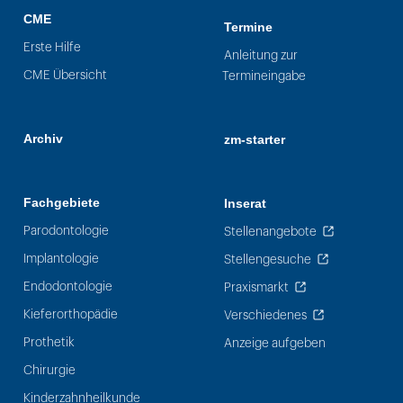
CME
Termine
Erste Hilfe
Anleitung zur
CME Übersicht
Termineingabe
Archiv
zm-starter
Fachgebiete
Inserat
Parodontologie
Stellenangebote
Implantologie
Stellengesuche
Endodontologie
Praxismarkt
Kieferorthopädie
Verschiedenes
Prothetik
Anzeige aufgeben
Chirurgie
Kinderzahnheilkunde