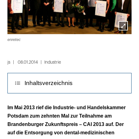
Lightbox
enretec
öffnen
js
08.01.2014
Industrie
Inhaltsverzeichnis
System ermöglicht schnelle, unkomplizierte
Im Mai 2013 rief die Industrie- und Handelskammer
und kostengünstige Entsorgung
Potsdam zum zehnten Mal zur Teilnahme am
Brandenburger Zukunftspreis – CAI 2013 auf. Der
auf die Entsorgung von dental-medizinischen