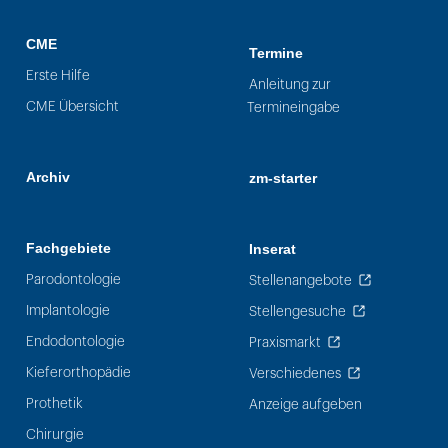
CME
Termine
Erste Hilfe
Anleitung zur
CME Übersicht
Termineingabe
Archiv
zm-starter
Fachgebiete
Inserat
Parodontologie
Stellenangebote
Implantologie
Stellengesuche
Endodontologie
Praxismarkt
Kieferorthopädie
Verschiedenes
Prothetik
Anzeige aufgeben
Chirurgie