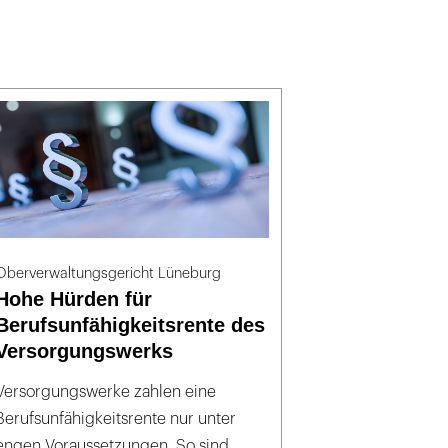
Oberverwaltungsgericht Lüneburg
Hohe Hürden für
Berufsunfähigkeitsrente des
Versorgungswerks
Versorgungswerke zahlen eine
Berufsunfähigkeitsrente nur unter
engen Voraussetzungen. So sind