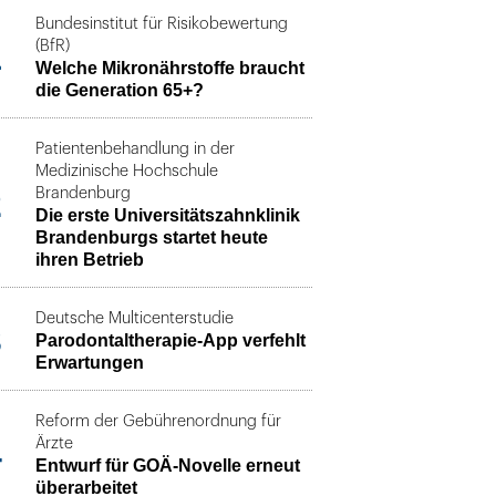
Bundesinstitut für Risikobewertung
1
(BfR)
Welche Mikronährstoffe braucht
die Generation 65+?
Patientenbehandlung in der
Medizinische Hochschule
2
Brandenburg
Die erste Universitätszahnklinik
Brandenburgs startet heute
ihren Betrieb
Deutsche Multicenterstudie
3
Parodontaltherapie-App verfehlt
Erwartungen
Reform der Gebührenordnung für
4
Ärzte
Entwurf für GOÄ-Novelle erneut
überarbeitet