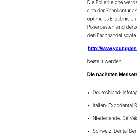
Die Polierkelche werd
sich der Zahnkontur a
optimales Ergebnis er
Polierpasten sind derz
den Fachhandel sowie 
http://www.youngdent
bestellt werden.
Die nächsten Messet
Deutschland: Infotag
Italien: Expodental R
Niederlande: Dé Va
Schweiz: Dental Bern