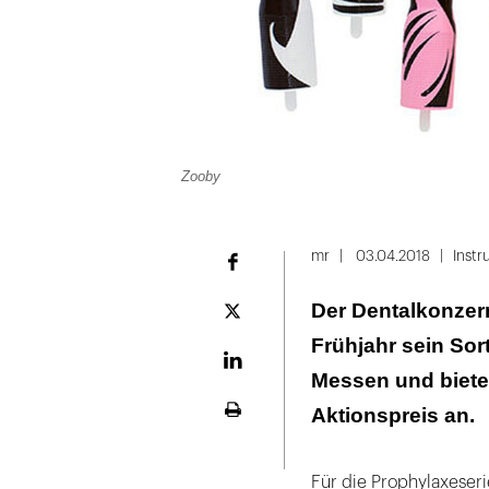
Zooby
Folie
1
mr
03.04.2018
Inst
Facebook
von
Der Dentalkonzer
2
Plattform
X
Frühjahr sein Sor
LinekdIn
Messen und bietet
Aktionspreis an.
Seite
ausdrucken
Für die Prophylaxeseri