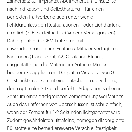
Zahnersatz auf Implantat-Abutments zum Einsatz. Je
nach Indikation sind Selbsthärtung – für einen
perfekten Haftverbund auch unter wenig
lichtdurchlässigen Restaurationen – oder Lichthärtung
möglich (z. B. vorteilhaft bei Veneer-Versorgungen).
Dabei punktet G-CEM LinkForce mit
anwenderfreundlichen Features: Mit vier verfügbaren
Farbtönen (Transluzent, A2, Opak und Bleach)
ausgestattet, ist das Material im Automix-Modus
bequem zu applizieren. Der guten Viskosität von G-
CEM LinkForce kommt eine entscheidende Rolle zu,
denn optimaler Sitz und perfekte Adaptation stehen im
Zentrum eines erfolgreichen Zementierungsverfahrens.
Auch das Entfernen von Überschüssen ist sehr einfach,
wenn der Zement für 1-2 Sekunden lichtgehärtet wird.
Zudem gewährleisten ultrafeine, homogen dispergierte
Füllstoffe eine bemerkenswerte Verschleißfestigkeit