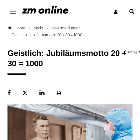
S
Markt
Marktmeldungen
Home
Geistlich: Jubiläumsmotto 20 + 30 = 1000
Geistlich: Jubiläumsmotto 20 +
30 = 1000
Facebook
Plattform
LinekdIn
Seite
X
ausdrucken