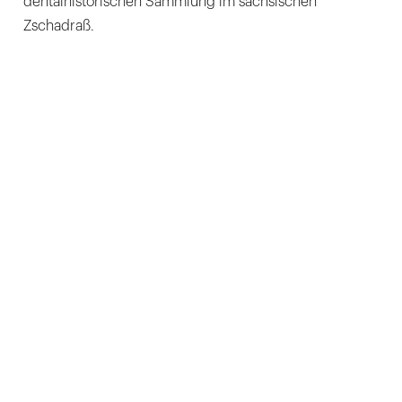
dentalhistorischen Sammlung im sächsischen
Zschadraß.