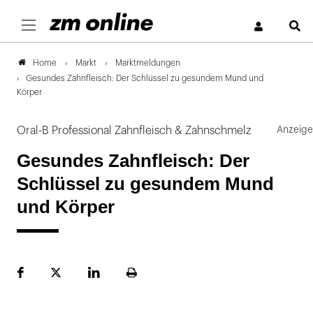
S
Markt
Marktmeldungen
Home
Gesundes Zahnfleisch: Der Schlüssel zu gesundem Mund und
Körper
Oral-B Professional Zahnfleisch & Zahnschmelz
Gesundes Zahnfleisch: Der
Schlüssel zu gesundem Mund
und Körper
Facebook
Plattform
LinekdIn
Seite
X
ausdrucken