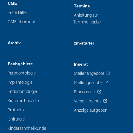
CME
Termine
Erste Hilfe
Anleitung zur
CME Übersicht
Termineingabe
Archiv
zm-starter
Fachgebiete
Inserat
Parodontologie
Stellenangebote
Implantologie
Stellengesuche
Endodontologie
Praxismarkt
Kieferorthopädie
Verschiedenes
Prothetik
Anzeige aufgeben
Chirurgie
Kinderzahnheilkunde