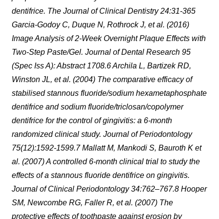
dentifrice. The Journal of Clinical Dentistry 24:31-365
Garcia-Godoy C, Duque N, Rothrock J, et al. (2016)
Image Analysis of 2-Week Overnight Plaque Effects with
Two-Step Paste/Gel. Journal of Dental Research 95
(Spec Iss A): Abstract 1708.6 Archila L, Bartizek RD,
Winston JL, et al. (2004) The comparative efficacy of
stabilised stannous fluoride/sodium hexametaphosphate
dentifrice and sodium fluoride/triclosan/copolymer
dentifrice for the control of gingivitis: a 6-month
randomized clinical study. Journal of Periodontology
75(12):1592-1599.7 Mallatt M, Mankodi S, Bauroth K et
al. (2007) A controlled 6-month clinical trial to study the
effects of a stannous fluoride dentifrice on gingivitis.
Journal of Clinical Periodontology 34:762–767.8 Hooper
SM, Newcombe RG, Faller R, et al. (2007) The
protective effects of toothpaste against erosion by