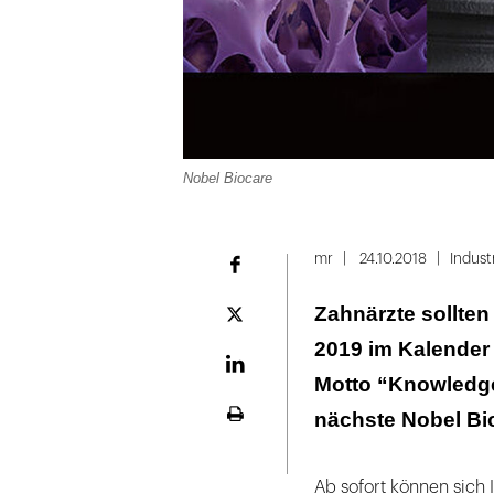
Nobel Biocare
mr
24.10.2018
Indust
Facebook
Zahnärzte sollten
Plattform
X
2019 im Kalender
LinekdIn
Motto “Knowledge
nächste Nobel Bi
Seite
ausdrucken
Ab sofort können sich