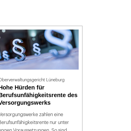
Oberverwaltungsgericht Lüneburg
Hohe Hürden für
Berufsunfähigkeitsrente des
Versorgungswerks
Versorgungswerke zahlen eine
Berufsunfähigkeitsrente nur unter
engen Voraussetzungen. So sind