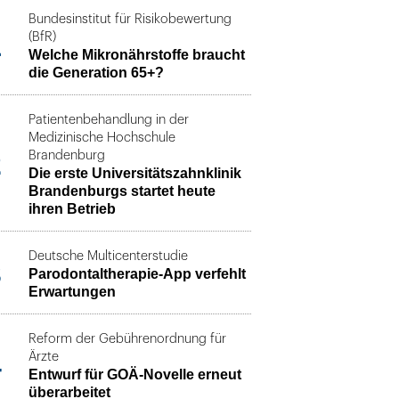
Bundesinstitut für Risikobewertung
1
(BfR)
Welche Mikronährstoffe braucht
die Generation 65+?
Patientenbehandlung in der
Medizinische Hochschule
2
Brandenburg
Die erste Universitätszahnklinik
Brandenburgs startet heute
ihren Betrieb
Deutsche Multicenterstudie
3
Parodontaltherapie-App verfehlt
Erwartungen
Reform der Gebührenordnung für
4
Ärzte
Entwurf für GOÄ-Novelle erneut
überarbeitet