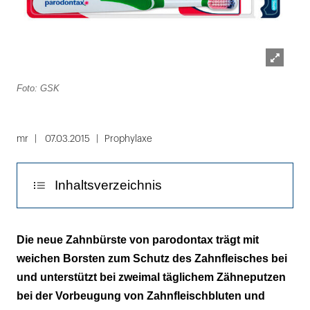
Lightbox
Foto: GSK
öffnen
mr
07.03.2015
Prophylaxe
Inhaltsverzeichnis
Schonende Mundpflege mit weichen
Die neue Zahnbürste von parodontax trägt mit
Borsten
weichen Borsten zum Schutz des Zahnfleisches bei
und unterstützt bei zweimal täglichem Zähneputzen
bei der Vorbeugung von Zahnfleischbluten und