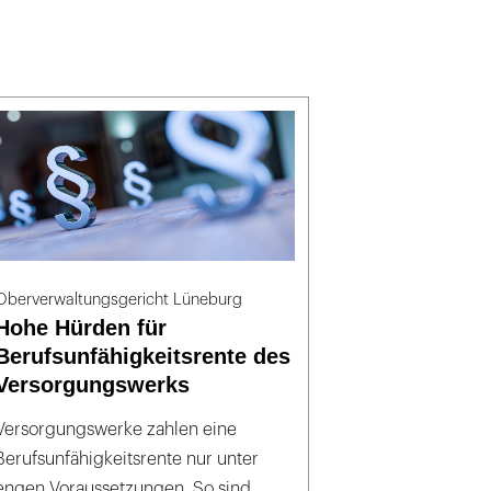
Oberverwaltungsgericht Lüneburg
Hohe Hürden für
Berufsunfähigkeitsrente des
Versorgungswerks
Versorgungswerke zahlen eine
Berufsunfähigkeitsrente nur unter
engen Voraussetzungen. So sind