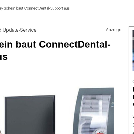
ry Schein baut ConnectDental-Support aus
nd Update-Service
ein baut ConnectDental-
us