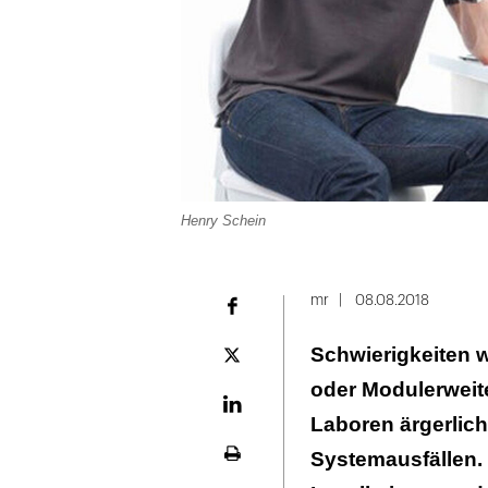
Henry Schein
mr
08.08.2018
Facebook
Schwierigkeiten 
Plattform
X
oder Modulerweit
LinekdIn
Laboren ärgerlic
Systemausfällen.
Seite
ausdrucken