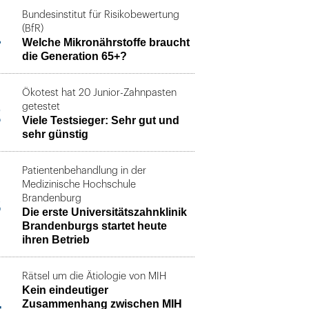
Bundesinstitut für Risikobewertung
1
(BfR)
Welche Mikronährstoffe braucht
die Generation 65+?
Ökotest hat 20 Junior-Zahnpasten
2
getestet
Viele Testsieger: Sehr gut und
sehr günstig
Patientenbehandlung in der
Medizinische Hochschule
3
Brandenburg
Die erste Universitätszahnklinik
Brandenburgs startet heute
ihren Betrieb
Rätsel um die Ätiologie von MIH
Kein eindeutiger
4
Zusammenhang zwischen MIH