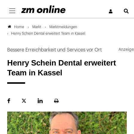
S
Markt
Marktmeldungen
Home
Henry Schein Dental erweitert Team in Kassel
Bessere Erreichbarkeit und Services vor Ort
Henry Schein Dental erweitert
Team in Kassel
Facebook
Plattform
LinekdIn
Seite
X
ausdrucken