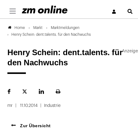
S
Markt
Marktmeldungen
Home
Henry Schein: dent.talents. für den Nachwuchs
Henry Schein: dent.talents. für
den Nachwuchs
Facebook
Plattform
LinekdIn
Seite
X
ausdrucken
mr
11.10.2014
Industrie
Zur Übersicht