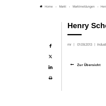
Markt
Marktmeldungen
Henr
Home
Henry Sche
mr
01.09.2013
Indust
Facebook
Plattform
X
Zur Übersicht
LinekdIn
Seite
ausdrucken