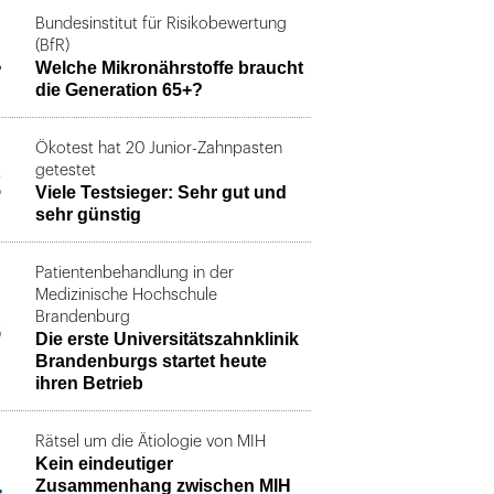
Bundesinstitut für Risikobewertung
1
(BfR)
Welche Mikronährstoffe braucht
die Generation 65+?
Ökotest hat 20 Junior-Zahnpasten
2
getestet
Viele Testsieger: Sehr gut und
sehr günstig
Patientenbehandlung in der
Medizinische Hochschule
3
Brandenburg
Die erste Universitätszahnklinik
Brandenburgs startet heute
ihren Betrieb
Rätsel um die Ätiologie von MIH
Kein eindeutiger
4
Zusammenhang zwischen MIH