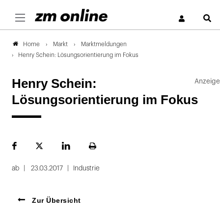
S
Markt
Marktmeldungen
Home
Henry Schein: Lösungsorientierung im Fokus
Henry Schein:
Lösungsorientierung im Fokus
Facebook
Plattform
LinekdIn
Seite
X
ausdrucken
ab
23.03.2017
Industrie
Zur Übersicht