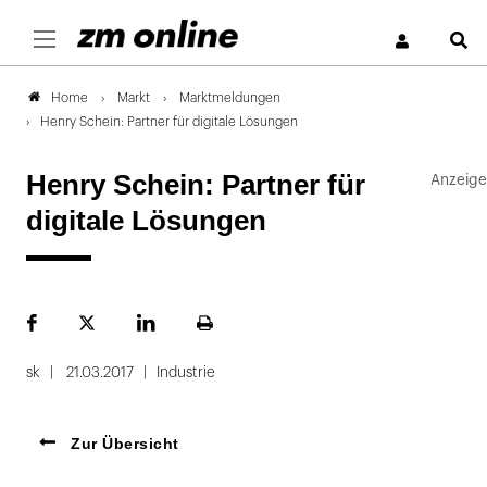
S
Markt
Marktmeldungen
Home
Henry Schein: Partner für digitale Lösungen
Henry Schein: Partner für
digitale Lösungen
Facebook
Plattform
LinekdIn
Seite
X
ausdrucken
sk
21.03.2017
Industrie
Zur Übersicht