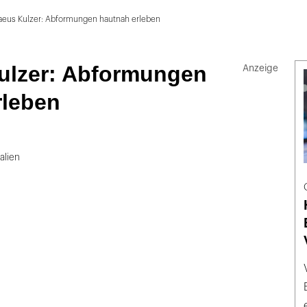
aeus Kulzer: Abformungen hautnah erleben
ulzer: Abformungen
rleben
alien