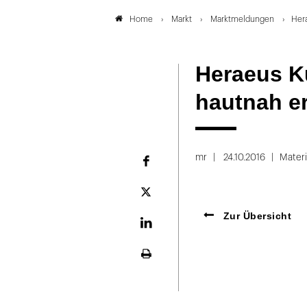
Markt
Marktmeldungen
Her
Home
Heraeus K
hautnah e
mr
24.10.2016
Materi
Facebook
Plattform
X
Zur Übersicht
LinekdIn
Seite
ausdrucken