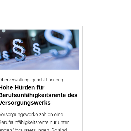
Oberverwaltungsgericht Lüneburg
Hohe Hürden für
Berufsunfähigkeitsrente des
Versorgungswerks
Versorgungswerke zahlen eine
Berufsunfähigkeitsrente nur unter
engen Voraussetzungen. So sind