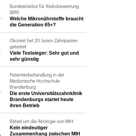
Bundesinstitut für Risikobewertung
1
(BfR)
Welche Mikronährstoffe braucht
die Generation 65+?
Ökotest hat 20 Junior-Zahnpasten
2
getestet
Viele Testsieger: Sehr gut und
sehr günstig
Patientenbehandlung in der
Medizinische Hochschule
3
Brandenburg
Die erste Universitätszahnklinik
Brandenburgs startet heute
ihren Betrieb
Rätsel um die Ätiologie von MIH
Kein eindeutiger
4
Zusammenhang zwischen MIH