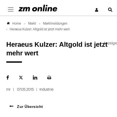
S
Markt
Marktmeldungen
Home
Heraeus Kulzer: Altgold ist jetzt mehr wert
Heraeus Kulzer: Altgold ist jetzt
mehr wert
Facebook
Plattform
LinekdIn
Seite
X
ausdrucken
mr
07.05.2015
Industrie
Zur Übersicht