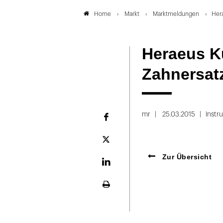
Markt
Marktmeldungen
Hera
Home
Heraeus K
Zahnersatz
mr
25.03.2015
Instr
Facebook
Plattform
X
Zur Übersicht
LinekdIn
Seite
ausdrucken