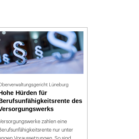
Oberverwaltungsgericht Lüneburg
Hohe Hürden für
Berufsunfähigkeitsrente des
Versorgungswerks
Versorgungswerke zahlen eine
Berufsunfähigkeitsrente nur unter
engen Voraussetzungen. So sind