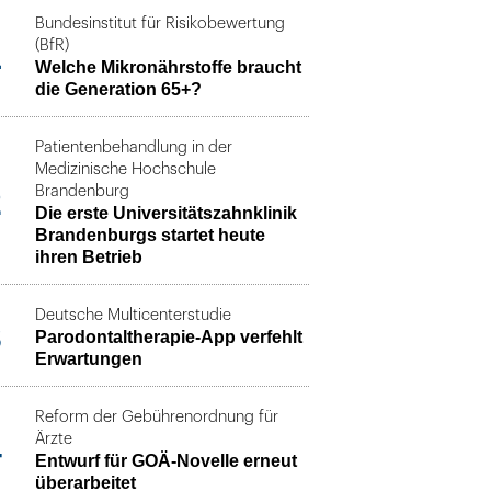
Bundesinstitut für Risikobewertung
1
(BfR)
Welche Mikronährstoffe braucht
die Generation 65+?
Patientenbehandlung in der
Medizinische Hochschule
2
Brandenburg
Die erste Universitätszahnklinik
Brandenburgs startet heute
ihren Betrieb
Deutsche Multicenterstudie
3
Parodontaltherapie-App verfehlt
Erwartungen
Reform der Gebührenordnung für
4
Ärzte
Entwurf für GOÄ-Novelle erneut
überarbeitet