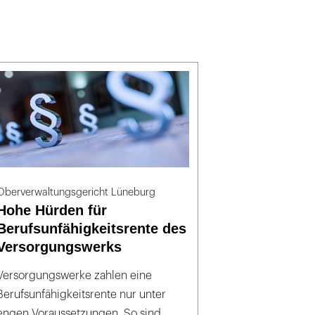
Oberverwaltungsgericht Lüneburg
Hohe Hürden für
Berufsunfähigkeitsrente des
Versorgungswerks
Versorgungswerke zahlen eine
Berufsunfähigkeitsrente nur unter
engen Voraussetzungen. So sind