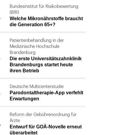
Bundesinstitut für Risikobewertung
1
(BfR)
Welche Mikronährstoffe braucht
die Generation 65+?
Patientenbehandlung in der
Medizinische Hochschule
2
Brandenburg
Die erste Universitätszahnklinik
Brandenburgs startet heute
ihren Betrieb
Deutsche Multicenterstudie
3
Parodontaltherapie-App verfehlt
Erwartungen
Reform der Gebührenordnung für
4
Ärzte
Entwurf für GOÄ-Novelle erneut
überarbeitet