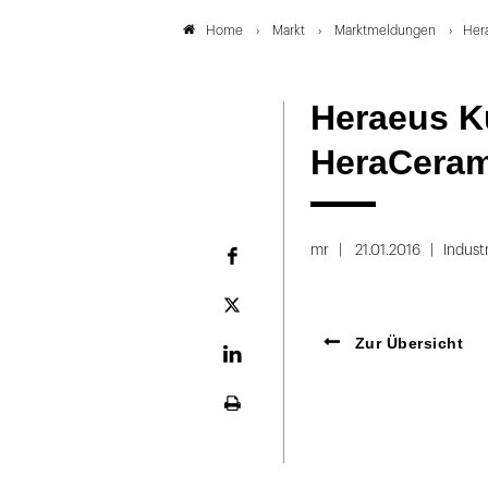
Markt
Marktmeldungen
Her
Home
Heraeus Ku
HeraCeram
mr
21.01.2016
Indust
Facebook
Plattform
X
Zur Übersicht
LinekdIn
Seite
ausdrucken