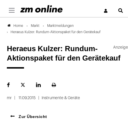
S
Markt
Marktmeldungen
Home
Heraeus Kulzer: Rundum-Aktionspaket für den Gerätekauf
Heraeus Kulzer: Rundum-
Aktionspaket für den Gerätekauf
Facebook
Plattform
LinekdIn
Seite
X
ausdrucken
mr
11.09.2015
Instrumente & Geräte
Zur Übersicht