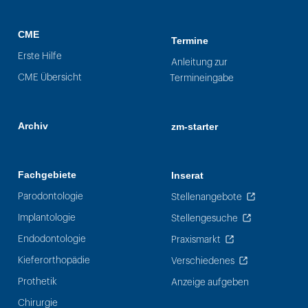
CME
Termine
Erste Hilfe
Anleitung zur
CME Übersicht
Termineingabe
Archiv
zm-starter
Fachgebiete
Inserat
Parodontologie
Stellenangebote
Implantologie
Stellengesuche
Endodontologie
Praxismarkt
Kieferorthopädie
Verschiedenes
Prothetik
Anzeige aufgeben
Chirurgie