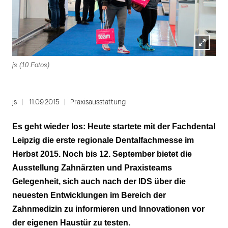
Lightbox
js (10 Fotos)
öffnen
Folie
1
js
11.09.2015
Praxisausstattung
von
Es geht wieder los: Heute startete mit der Fachdental
11
Leipzig die erste regionale Dentalfachmesse im
Herbst 2015. Noch bis 12. September bietet die
Ausstellung Zahnärzten und Praxisteams
Gelegenheit, sich auch nach der IDS über die
neuesten Entwicklungen im Bereich der
Zahnmedizin zu informieren und Innovationen vor
der eigenen Haustür zu testen.