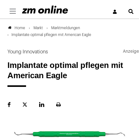
S
Markt
Marktmeldungen
Home
Implantate optimal pflegen mit American Eagle
Young Innovations
Implantate optimal pflegen mit
American Eagle
Facebook
Plattform
LinekdIn
Seite
X
ausdrucken