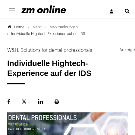
S
Markt
Marktmeldungen
Home
Individuelle Hightech-Experience auf der IDS
W&H: Solutions for dental professionals
Individuelle Hightech-
Experience auf der IDS
Facebook
Plattform
LinekdIn
Seite
X
ausdrucken