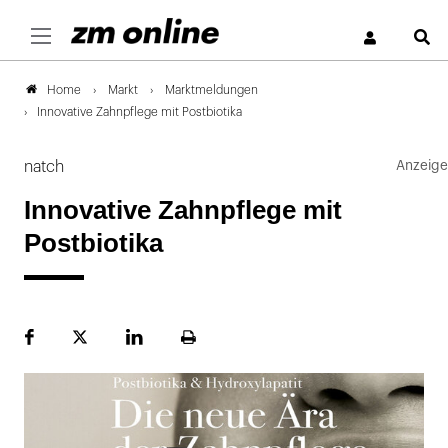
S
Markt
Marktmeldungen
Home
Innovative Zahnpflege mit Postbiotika
natch
Innovative Zahnpflege mit
Postbiotika
Facebook
Plattform
LinekdIn
Seite
X
ausdrucken