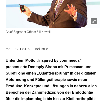
Lightbox
Bech
Chief Segment Officer Bill Newell
öffnen
Folie
1
mr
12.03.2019
Industrie
von
Unter dem Motto „Inspired by your needs“
2
präsentierte Dentsply Sirona mit Primescan und
Surefil one einen „Quantensprung“ in der digitalen
Abformung und Füllungstherapie sowie neue
Produkte, Konzepte und Lösungen in nahezu allen
Bereichen der Zahnmedizin: von der Endodontie
über die Implantologie bis hin zur Kieferorthopädie.