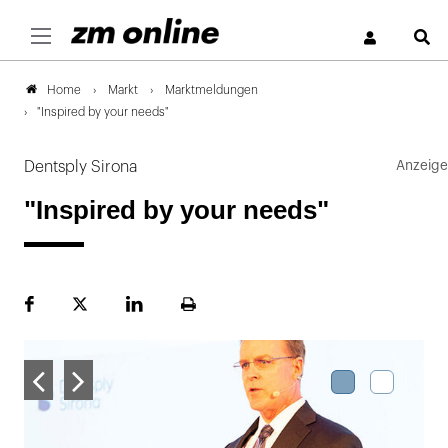
S
Markt
Marktmeldungen
Home
"Inspired by your needs"
Dentsply Sirona
"Inspired by your needs"
Facebook
Plattform
LinekdIn
Seite
X
ausdrucken