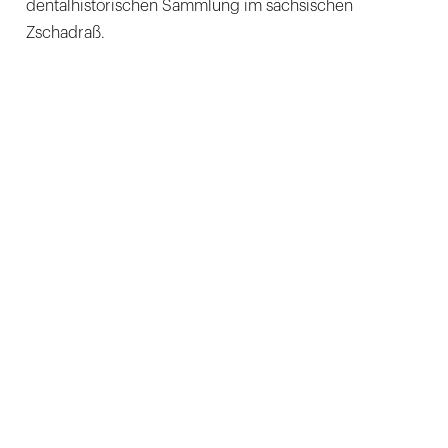
dentalhistorischen Sammlung im sächsischen
Zschadraß.