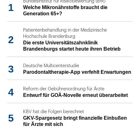
Bundesinstitut für Risikobewertung (BfR)
1
Welche Mikronährstoffe braucht die
Generation 65+?
Patientenbehandlung in der Medizinische
2
Hochschule Brandenburg
Die erste Universitätszahnklinik
Brandenburgs startet heute ihren Betrieb
3
Deutsche Multicenterstudie
Parodontaltherapie-App verfehlt Erwartungen
4
Reform der Gebührenordnung für Ärzte
Entwurf für GOÄ-Novelle erneut überarbeitet
KBV hat die Folgen berechnet
5
GKV-Spargesetz bringt finanzielle Einbußen
für Ärzte mit sich