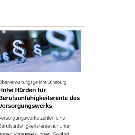
Oberverwaltungsgericht Lüneburg
Hohe Hürden für
Berufsunfähigkeitsrente des
Versorgungswerks
Versorgungswerke zahlen eine
Berufsunfähigkeitsrente nur unter
engen Voraussetzungen. So sind