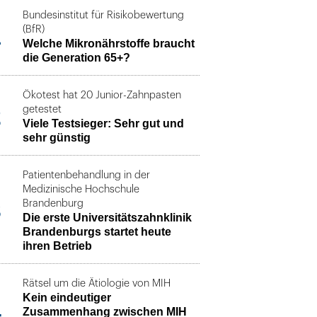
Bundesinstitut für Risikobewertung
1
(BfR)
Welche Mikronährstoffe braucht
die Generation 65+?
Ökotest hat 20 Junior-Zahnpasten
2
getestet
Viele Testsieger: Sehr gut und
sehr günstig
Patientenbehandlung in der
Medizinische Hochschule
3
Brandenburg
Die erste Universitätszahnklinik
Brandenburgs startet heute
ihren Betrieb
Rätsel um die Ätiologie von MIH
Kein eindeutiger
4
Zusammenhang zwischen MIH