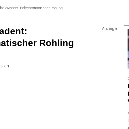
lar Vivadent: Polychromatischer Rohling
vadent:
atischer Rohling
alien