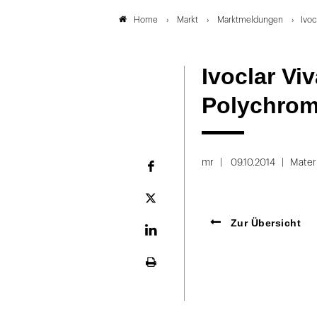
Markt
Marktmeldungen
Ivoc
Home
Ivoclar Vi
Polychrom
mr
09.10.2014
Materi
Facebook
Plattform
X
Zur Übersicht
LinekdIn
Seite
ausdrucken