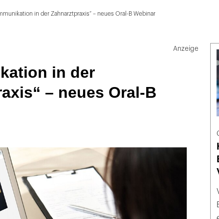
munikation in der Zahnarztpraxis“ – neues Oral-B Webinar
ation in der
axis“ – neues Oral-B