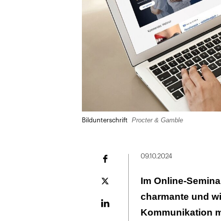
Procter & Gamble
Bildunterschrift
09.10.2024
Facebook
Im Online-Semina
Plattform
X
charmante und wi
LinekdIn
Kommunikation mi