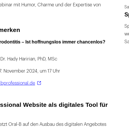
binar mit Humor, Charme und der Expertise von
Sa
S
Sp
rmerken
we
S
odontitis – Ist hoffnungslos immer chancenlos?
. Dr. Hady Haririan, PhD, MSc
27. November 2024, um 17 Uhr
lbprofessional.de
ssional Website als digitales Tool für
setzt Oral-B auf den Ausbau des digitalen Angebotes