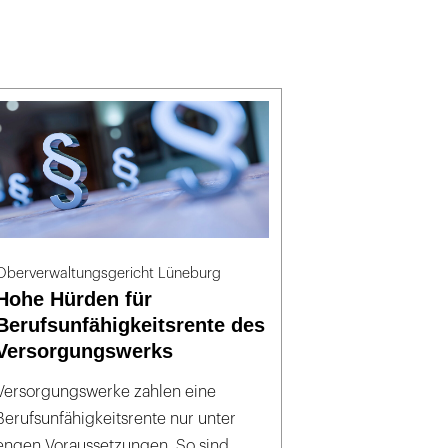
Oberverwaltungsgericht Lüneburg
Hohe Hürden für
Berufsunfähigkeitsrente des
Versorgungswerks
Versorgungswerke zahlen eine
Berufsunfähigkeitsrente nur unter
engen Voraussetzungen. So sind