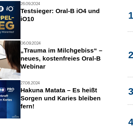
26.09.2024
Testsieger: Oral-B iO4 und
iO10
06.09.2024
„Trauma im Milchgebiss“ –
neues, kostenfreies Oral-B
Webinar
27.08.2024
Hakuna Matata – Es heißt
Sorgen und Karies bleiben
fern!