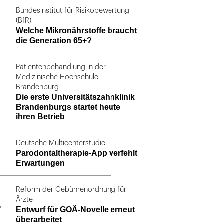
Bundesinstitut für Risikobewertung
1
(BfR)
Welche Mikronährstoffe braucht
die Generation 65+?
Patientenbehandlung in der
Medizinische Hochschule
2
Brandenburg
Die erste Universitätszahnklinik
Brandenburgs startet heute
ihren Betrieb
Deutsche Multicenterstudie
3
Parodontaltherapie-App verfehlt
Erwartungen
Reform der Gebührenordnung für
4
Ärzte
Entwurf für GOÄ-Novelle erneut
überarbeitet